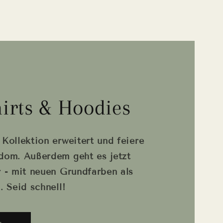
irts & Hoodies
Kollektion erweitert und feiere
dom. Außerdem geht es jetzt
r - mit neuen Grundfarben als
. Seid schnell!