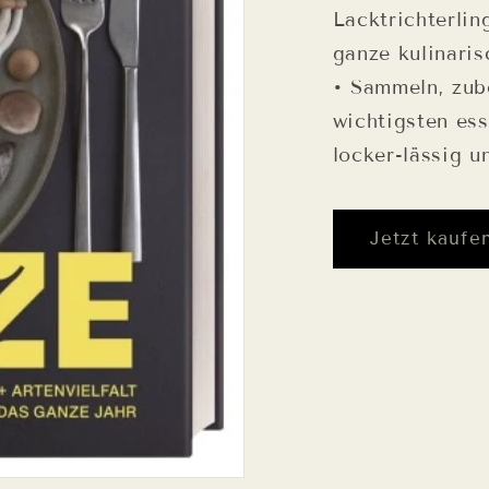
Lacktrichterli
ganze kulinari
• Sammeln, zube
wichtigsten es
locker-lässig u
Jetzt kaufe