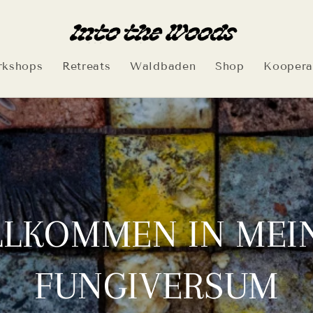
kshops
Retreats
Waldbaden
Shop
Koopera
LLKOMMEN IN MEI
FUNGIVERSUM