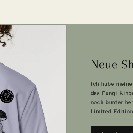
Neue Sh
Ich habe meine 
das Fungi King
noch bunter he
Limited Edition