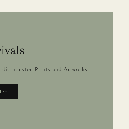
ivals
 die neusten Prints und Artworks
len