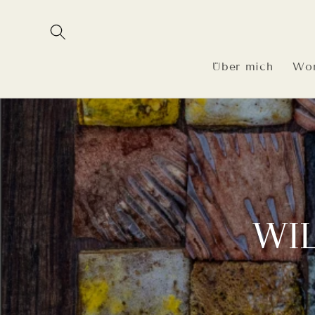
Direkt
zum
Inhalt
Über mich
Wor
WI